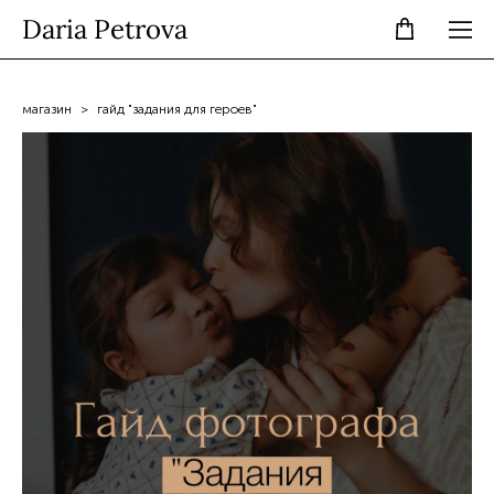
Daria Petrova
магазин
>
гайд "задания для героев"